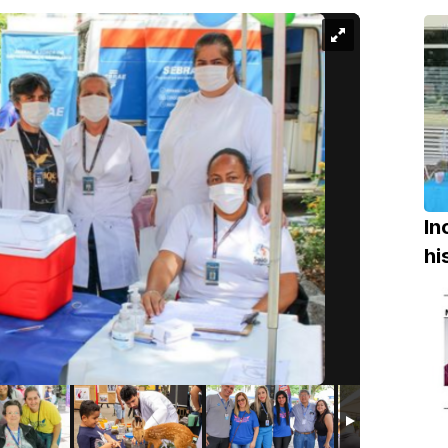
In
hi