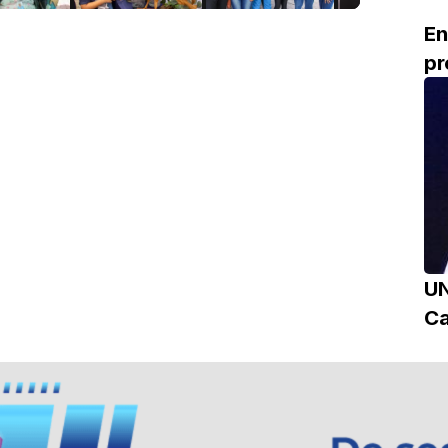
En
pr
UN
Ca