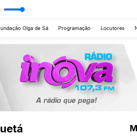
Fundação Olga de Sá
Programação
Locutores
N
guetá
M