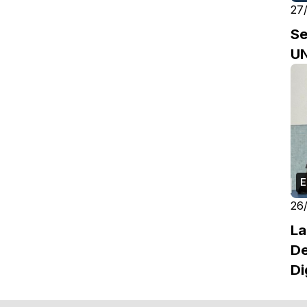
27
Se
U
E
26
La
De
Di