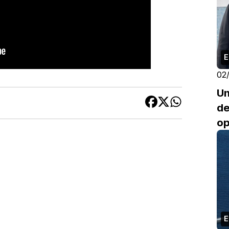
E
02
Un
de
op
E