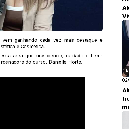
Al
Vi
e vem ganhando cada vez mais destaque e
stética e Cosmética.
essa área que une ciência, cuidado e bem-
ordenadora do curso, Danielle Horta.
E
02
Al
tr
me
Ex