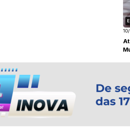
E
10
At
Mu