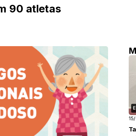
m 90 atletas
M
E
15
Ta