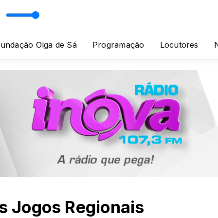
ia Cidade com André Brazil
Fundação Olga de Sá
Programação
Locutores
N
os Jogos Regionais