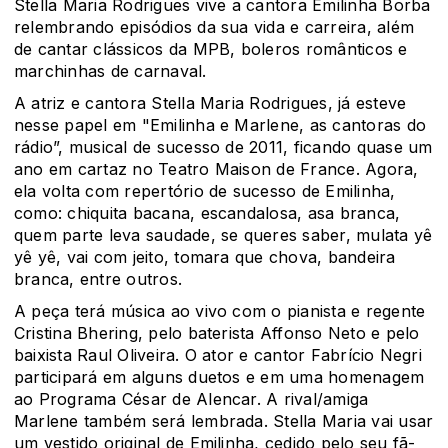
Stella Maria Rodrigues vive a cantora Emilinha Borba
relembrando episódios da sua vida e carreira, além
de cantar clássicos da MPB, boleros românticos e
marchinhas de carnaval.
A atriz e cantora Stella Maria Rodrigues, já esteve
nesse papel em "Emilinha e Marlene, as cantoras do
rádio”, musical de sucesso de 2011, ficando quase um
ano em cartaz no Teatro Maison de France. Agora,
ela volta com repertório de sucesso de Emilinha,
como: chiquita bacana, escandalosa, asa branca,
quem parte leva saudade, se queres saber, mulata yê
yê yê, vai com jeito, tomara que chova, bandeira
branca, entre outros.
A peça terá música ao vivo com o pianista e regente
Cristina Bhering, pelo baterista Affonso Neto e pelo
baixista Raul Oliveira. O ator e cantor Fabrício Negri
participará em alguns duetos e em uma homenagem
ao Programa César de Alencar. A rival/amiga
Marlene também será lembrada. Stella Maria vai usar
um vestido original de Emilinha, cedido pelo seu fã-