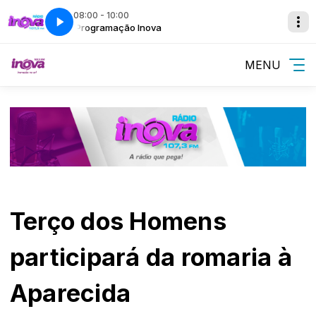
08:00 - 10:00
il
Programação Inova
Bom Dia Cidade com André Brazil
MENU
Terço dos Homens
participará da romaria à
Aparecida