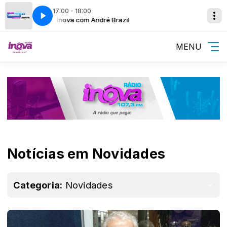
17:00 - 18:00
Jornal Inova com André Brazil
Jornal Inov
MENU
Notícias em Novidades
Categoria:
Novidades